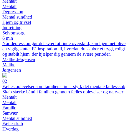
Mentalt
Mentalt
Depression
Mental sundhed
Hjem og trivsel
Indretning
Selvomsorg
6 min
Når depression gør det svært at finde overskud, kan hjemmet blive
en vigtig støtte. Få inspiration til, hvordan du skaber et trygt, roligt
og stabilt hjem, der hjælper dig gennem de svære perioder.
Malthe Jørgensen
Malthe
Jørgensen
02
Fælles oplevelser som familiens lim – styrk det mentale fællesskab
Skab stærke bånd i familien gennem fælles oplevelser og nærvær
Mentalt
Mentalt
Familie
Samvær
Mental sundhed
Fællesskab
Hverdag