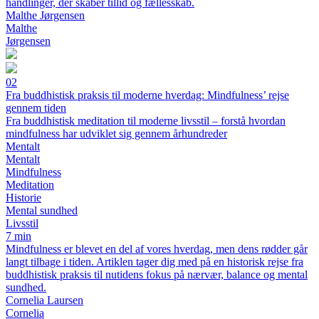
handlinger, der skaber tillid og fællesskab.
Malthe Jørgensen
Malthe
Jørgensen
02
Fra buddhistisk praksis til moderne hverdag: Mindfulness’ rejse
gennem tiden
Fra buddhistisk meditation til moderne livsstil – forstå hvordan
mindfulness har udviklet sig gennem århundreder
Mentalt
Mentalt
Mindfulness
Meditation
Historie
Mental sundhed
Livsstil
7 min
Mindfulness er blevet en del af vores hverdag, men dens rødder går
langt tilbage i tiden. Artiklen tager dig med på en historisk rejse fra
buddhistisk praksis til nutidens fokus på nærvær, balance og mental
sundhed.
Cornelia Laursen
Cornelia