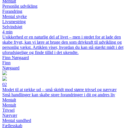
Mentalt
Personlig udvikling
Forandring
Mental styrke
Livsmestring
Selvindsigt
4 min
Usikkerhed er en naturlig del af livet – men i stedet for at lade den
skabe frygt, kan vi lære at bruge den som drivkraft til udvikling og
personlig vækst. Artiklen viser, hvordan du kan stå stærkt midt i det
uforudsigelige og finde tillid i det ukendte.
Finn Nørgaard
Finn
Nørgaard
02
Modet til at række ud – små skridt mod større trivsel og nærvær
Små handlinger kan skabe store forandringer i dit og andres liv
Mentalt
Mentalt
Trivsel
Nærvær
Mental sundhed
Fællesskab