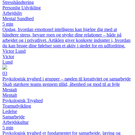
Stresshåndtering
Personlig Udvikling
Arbejdsliv
Mental Sundhed
5 min
Opdag, hvordan emotionel intelligens kan hjælpe dig med at
håndtere stress, bevare roen og styrke dine relationer – både på
arbejdet og i privatlivet. Artiklen giver konkrete indsigter i, hvordan
du kan bruge dine følelser som et aktiv i stedet for en udfordring.
Victor Lund
Victor
Lund
03
Psykologisk tryghed i grupper – nøglen til kreativitet og samarbejde
Skab stærkere teams gennem tillid, åbenhed og mod til at fejle
Mentalt
Mentalt
Psykologisk Tryghed
Teamudvikling
Ledelse
Samarbejde
Arbejdskultur
5 min
Psykologisk tryghed er fundamentet for samarbejde, læring og