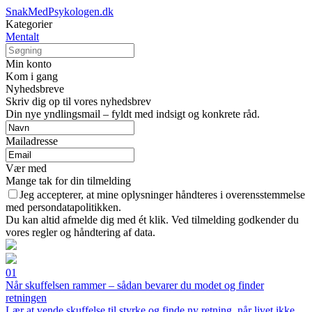
SnakMedPsykologen.dk
Kategorier
Mentalt
Min konto
Kom i gang
Nyhedsbreve
Skriv dig op til vores nyhedsbrev
Din nye yndlingsmail – fyldt med indsigt og konkrete råd.
Mailadresse
Vær med
Mange tak for din tilmelding
Jeg accepterer, at mine oplysninger håndteres i overensstemmelse
med persondatapolitikken.
Du kan altid afmelde dig med ét klik. Ved tilmelding godkender du
vores regler og håndtering af data.
01
Når skuffelsen rammer – sådan bevarer du modet og finder
retningen
Lær at vende skuffelse til styrke og finde ny retning, når livet ikke