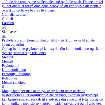
at finde den rette rytme mellem alenetid og fællesskab. Denne artikel
guider dig til at forstå dine egne behov, så du kan styrke dit mentale
overskud og trives bedre i hverdagen.
Cornelia Laursen
Cornelia
Laursen
Skal læses
01
Psykoterapi som kommunikationsløft – styrk din evne til at tale
åbent og ærligt
Opdag hvordan psykoterapi kan styrke din kommunikation og skabe
dybere, mere ærlige relationer
Mentalt
Mentalt
Psykoterapi
Kommunikation
Personlig udvikling
Relationer
Mental sundhed
6 min
Mange kæmper med at udtrykke sig åbent uden at skabe
misforståelser eller konflikter. Artiklen viser, hvordan psykoterapi
kan bruges som et redskab til at udvikle din evne til at lytte, forstå og
kommunikere med større klarhed – både i privatlivet og på arbejdet.