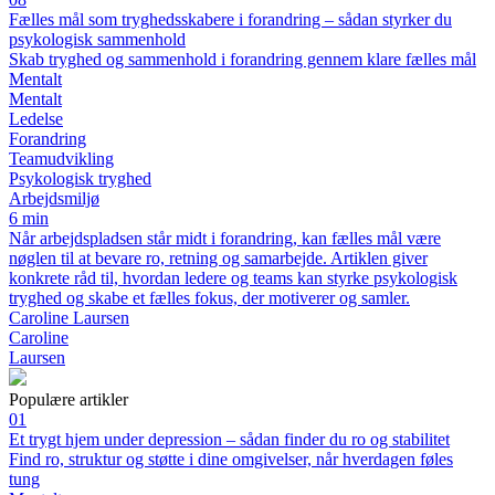
Fælles mål som tryghedsskabere i forandring – sådan styrker du
psykologisk sammenhold
Skab tryghed og sammenhold i forandring gennem klare fælles mål
Mentalt
Mentalt
Ledelse
Forandring
Teamudvikling
Psykologisk tryghed
Arbejdsmiljø
6 min
Når arbejdspladsen står midt i forandring, kan fælles mål være
nøglen til at bevare ro, retning og samarbejde. Artiklen giver
konkrete råd til, hvordan ledere og teams kan styrke psykologisk
tryghed og skabe et fælles fokus, der motiverer og samler.
Caroline Laursen
Caroline
Laursen
Populære artikler
01
Et trygt hjem under depression – sådan finder du ro og stabilitet
Find ro, struktur og støtte i dine omgivelser, når hverdagen føles
tung