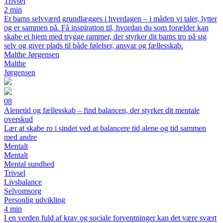
Trivsel
2 min
Et barns selvværd grundlægges i hverdagen – i måden vi taler, lytter
og er sammen på. Få inspiration til, hvordan du som forælder kan
skabe et hjem med trygge rammer, der styrker dit barns tro på sig
selv og giver plads til både følelser, ansvar og fællesskab.
Malthe Jørgensen
Malthe
Jørgensen
08
Alenetid og fællesskab – find balancen, der styrker dit mentale
overskud
Lær at skabe ro i sindet ved at balancere tid alene og tid sammen
med andre
Mentalt
Mentalt
Mental sundhed
Trivsel
Livsbalance
Selvomsorg
Personlig udvikling
4 min
I en verden fuld af krav og sociale forventninger kan det være svært