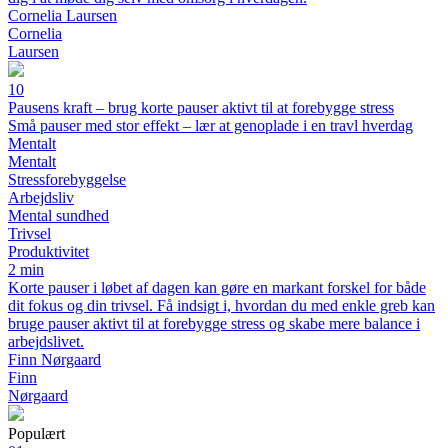
Cornelia Laursen
Cornelia
Laursen
10
Pausens kraft – brug korte pauser aktivt til at forebygge stress
Små pauser med stor effekt – lær at genoplade i en travl hverdag
Mentalt
Mentalt
Stressforebyggelse
Arbejdsliv
Mental sundhed
Trivsel
Produktivitet
2 min
Korte pauser i løbet af dagen kan gøre en markant forskel for både
dit fokus og din trivsel. Få indsigt i, hvordan du med enkle greb kan
bruge pauser aktivt til at forebygge stress og skabe mere balance i
arbejdslivet.
Finn Nørgaard
Finn
Nørgaard
Populært