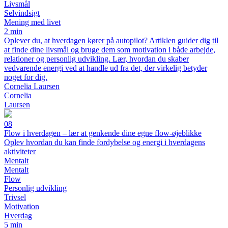
Livsmål
Selvindsigt
Mening med livet
2 min
Oplever du, at hverdagen kører på autopilot? Artiklen guider dig til
at finde dine livsmål og bruge dem som motivation i både arbejde,
relationer og personlig udvikling. Lær, hvordan du skaber
vedvarende energi ved at handle ud fra det, der virkelig betyder
noget for dig.
Cornelia Laursen
Cornelia
Laursen
08
Flow i hverdagen – lær at genkende dine egne flow-øjeblikke
Oplev hvordan du kan finde fordybelse og energi i hverdagens
aktiviteter
Mentalt
Mentalt
Flow
Personlig udvikling
Trivsel
Motivation
Hverdag
5 min