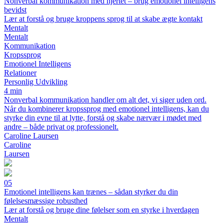
Nonverbal kommunikation med hjertet – brug emotionel intelligens
bevidst
Lær at forstå og bruge kroppens sprog til at skabe ægte kontakt
Mentalt
Mentalt
Kommunikation
Kropssprog
Emotionel Intelligens
Relationer
Personlig Udvikling
4 min
Nonverbal kommunikation handler om alt det, vi siger uden ord.
Når du kombinerer kropssprog med emotionel intelligens, kan du
styrke din evne til at lytte, forstå og skabe nærvær i mødet med
andre – både privat og professionelt.
Caroline Laursen
Caroline
Laursen
05
Emotionel intelligens kan trænes – sådan styrker du din
følelsesmæssige robusthed
Lær at forstå og bruge dine følelser som en styrke i hverdagen
Mentalt