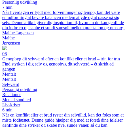
Personlig udvikling
7 min
Når hverdagen er fyldt med forventninger og tempo, kan det være
en udfordring at bevare balancen mellem at yde og at passe på sig
selv. Denne artikel giver dig inspiration til, hvordan du kan genfinde
din indre ro og skabe et sundt samspil mellem præstation og omsorg.
Malthe Jørgensen
Malthe
Jørgensen
06
Genopbyg dit selvværd efter en konflikt eller et brud – trin for trin
Find styrken i dig selv og genopbyg dit selvværd – ét skridt ad
gangen
Mentalt
Mentalt
Selvværd
Personlig udvikling
Relationer
Mental sundhed
Livskriser
6 min
Når en konflikt eller et brud ryster din selvtillid, kan det føles som at
miste fodfæstet. Denne guide hjælper dig med at forstå dine følelser,
genfinde dine styrker og skabe nye, sunde vaner, så du kan