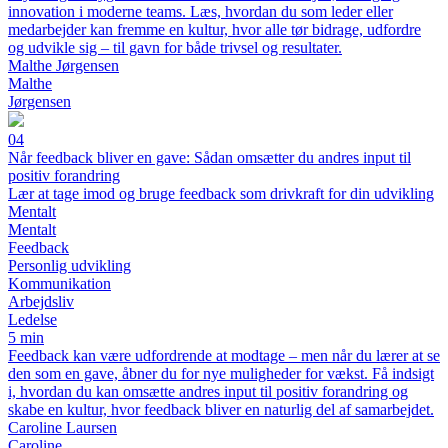
innovation i moderne teams. Læs, hvordan du som leder eller
medarbejder kan fremme en kultur, hvor alle tør bidrage, udfordre
og udvikle sig – til gavn for både trivsel og resultater.
Malthe Jørgensen
Malthe
Jørgensen
04
Når feedback bliver en gave: Sådan omsætter du andres input til
positiv forandring
Lær at tage imod og bruge feedback som drivkraft for din udvikling
Mentalt
Mentalt
Feedback
Personlig udvikling
Kommunikation
Arbejdsliv
Ledelse
5 min
Feedback kan være udfordrende at modtage – men når du lærer at se
den som en gave, åbner du for nye muligheder for vækst. Få indsigt
i, hvordan du kan omsætte andres input til positiv forandring og
skabe en kultur, hvor feedback bliver en naturlig del af samarbejdet.
Caroline Laursen
Caroline