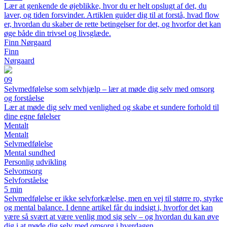
Lær at genkende de øjeblikke, hvor du er helt opslugt af det, du
laver, og tiden forsvinder. Artiklen guider dig til at forstå, hvad flow
er, hvordan du skaber de rette betingelser for det, og hvorfor det kan
øge både din trivsel og livsglæde.
Finn Nørgaard
Finn
Nørgaard
09
Selvmedfølelse som selvhjælp – lær at møde dig selv med omsorg
og forståelse
Lær at møde dig selv med venlighed og skabe et sundere forhold til
dine egne følelser
Mentalt
Mentalt
Selvmedfølelse
Mental sundhed
Personlig udvikling
Selvomsorg
Selvforståelse
5 min
Selvmedfølelse er ikke selvforkælelse, men en vej til større ro, styrke
og mental balance. I denne artikel får du indsigt i, hvorfor det kan
være så svært at være venlig mod sig selv – og hvordan du kan øve
dig i at møde dig selv med omsorg i hverdagen.