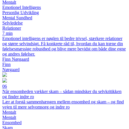
Mentalt
Emotionel Intelligens
Personlig Udvikling
Mental Sundhed
Selvledelse
Relationer
7 min
Emotionel intelligens er nøglen til bedre trivsel, stærkere relationer
og større selvindsigt. Få konkrete råd til, hvordan du kan træne din
følelsesmæssige robusthed og blive mere bevidst om både dine egne
og andres følelser.
Finn Nørgaard
Finn
Nørgaard
06
Når ensomheden vækker skam – sådan mindsker du selvkritikken
og finder indre ro
Lær at forstå sammenhængen mellem ensomhed og skam – og find
vejen til mere selvomsorg og indre ro
Mentalt
Mentalt
Ensomhed
Skam