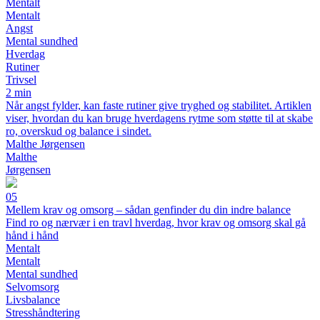
Mentalt
Mentalt
Angst
Mental sundhed
Hverdag
Rutiner
Trivsel
2 min
Når angst fylder, kan faste rutiner give tryghed og stabilitet. Artiklen
viser, hvordan du kan bruge hverdagens rytme som støtte til at skabe
ro, overskud og balance i sindet.
Malthe Jørgensen
Malthe
Jørgensen
05
Mellem krav og omsorg – sådan genfinder du din indre balance
Find ro og nærvær i en travl hverdag, hvor krav og omsorg skal gå
hånd i hånd
Mentalt
Mentalt
Mental sundhed
Selvomsorg
Livsbalance
Stresshåndtering