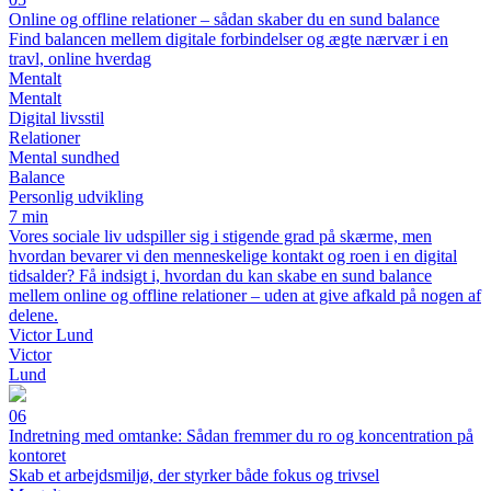
Online og offline relationer – sådan skaber du en sund balance
Find balancen mellem digitale forbindelser og ægte nærvær i en
travl, online hverdag
Mentalt
Mentalt
Digital livsstil
Relationer
Mental sundhed
Balance
Personlig udvikling
7 min
Vores sociale liv udspiller sig i stigende grad på skærme, men
hvordan bevarer vi den menneskelige kontakt og roen i en digital
tidsalder? Få indsigt i, hvordan du kan skabe en sund balance
mellem online og offline relationer – uden at give afkald på nogen af
delene.
Victor Lund
Victor
Lund
06
Indretning med omtanke: Sådan fremmer du ro og koncentration på
kontoret
Skab et arbejdsmiljø, der styrker både fokus og trivsel