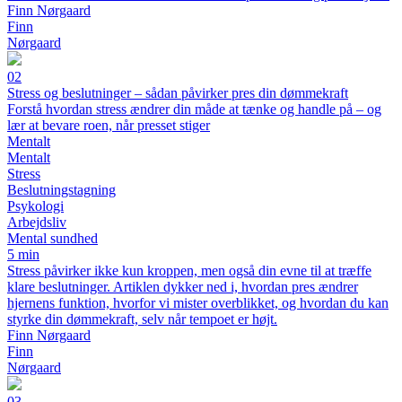
Finn Nørgaard
Finn
Nørgaard
02
Stress og beslutninger – sådan påvirker pres din dømmekraft
Forstå hvordan stress ændrer din måde at tænke og handle på – og
lær at bevare roen, når presset stiger
Mentalt
Mentalt
Stress
Beslutningstagning
Psykologi
Arbejdsliv
Mental sundhed
5 min
Stress påvirker ikke kun kroppen, men også din evne til at træffe
klare beslutninger. Artiklen dykker ned i, hvordan pres ændrer
hjernens funktion, hvorfor vi mister overblikket, og hvordan du kan
styrke din dømmekraft, selv når tempoet er højt.
Finn Nørgaard
Finn
Nørgaard
03