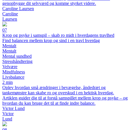
genopbygge dit selvværd og komme styrket videre.
Caroline Laursen
Caroline
Laursen
07
Krop og psyke i samspil – skab ro midt i hverdagens travlhed
Find balancen mellem krop og sind i en travl hverdag
Mentalt
Mentalt
Mental sundhed
Stresshåndtering
Velvære
Mindfulness
Livsbalance
2 min
Oplev hvordan små ændringer i bevægelse, åndedræt og
tankemønstre kan skabe ro og overskud i en hektisk hverdag.
Artiklen guider dig til at forstå samspillet mellem krop og psyke – og
hvordan du kan bruge det til at finde indre balance.
Victor Lund
Victor
Lund
08