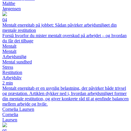
Malthe
Jørgensen
04
Mentalt energitab på jobbet: Sådan påvirker arbejdsmiljøet din
mentale restitution
Forstå hvorfor du mister mentalt overskud på arbejdet – og hvordan
du får det tilbage
Mentalt
Mentalt
Arbejdsmiljø
Mental sundhed
Stress
Restitution
Arbejdsliv
2 min
Mentalt energitab er en usynlig belastning, der påvirker både trivsel
og præstation. Artiklen dykker ned i, hvordan arbejdsmiljøet former
din mentale restitution, og giver konkrete råd til at genfinde balancen
mellem arbejde og hvile.
Cornelia Laursen
Cornelia
Laursen
05