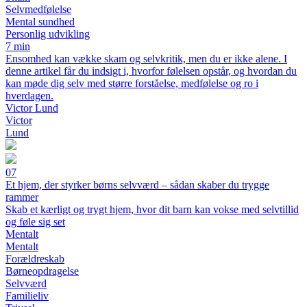
Selvmedfølelse
Mental sundhed
Personlig udvikling
7 min
Ensomhed kan vække skam og selvkritik, men du er ikke alene. I
denne artikel får du indsigt i, hvorfor følelsen opstår, og hvordan du
kan møde dig selv med større forståelse, medfølelse og ro i
hverdagen.
Victor Lund
Victor
Lund
07
Et hjem, der styrker børns selvværd – sådan skaber du trygge
rammer
Skab et kærligt og trygt hjem, hvor dit barn kan vokse med selvtillid
og føle sig set
Mentalt
Mentalt
Forældreskab
Børneopdragelse
Selvværd
Familieliv