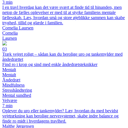
3 min
I en travl hverdag kan det være svært at finde tid til hinanden, men
netop de fælles oplevelser er med til at styrke familiens mentale
fællesskab. Læs, hvordan små og store øjeblikke sammen kan skabe
tryghed, tillid og glæde i familien.
Cornelia Laursen
Cornelia
Laursen
03
Træk vejret roligt – sådan kan du berolige uro og tankemylder med
åndedrættet
Find ro i krop og sind med enkle åndedrætsteknikker
Mentalt
Mentalt
Åndedræt
Mindfulness
Stresshåndtering
Mental sundhed
Velvære
7 min
Oplever du uro eller tankemylder? Lær, hvordan du med bevidst
vejrtrækning kan berolige nervesystemet, skabe indre balance og
finde ro midt i hverdagens travlhed.
Malthe Jørgensen