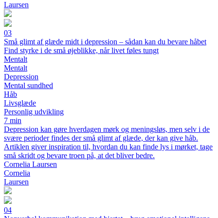
Laursen
03
Små glimt af glæde midt i depression – sådan kan du bevare håbet
Find styrke i de små øjeblikke, når livet føles tungt
Mentalt
Mentalt
Depression
Mental sundhed
Håb
Livsglæde
Personlig udvikling
7 min
Depression kan gøre hverdagen mørk og meningsløs, men selv i de
svære perioder findes der små glimt af glæde, der kan give håb.
Artiklen giver inspiration til, hvordan du kan finde lys i mørket, tage
små skridt og bevare troen på, at det bliver bedre.
Cornelia Laursen
Cornelia
Laursen
04