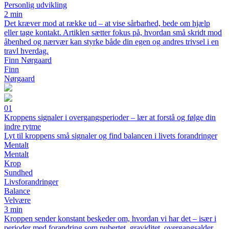
Personlig udvikling
2 min
Det kræver mod at række ud – at vise sårbarhed, bede om hjælp
eller tage kontakt. Artiklen sætter fokus på, hvordan små skridt mod
åbenhed og nærvær kan styrke både din egen og andres trivsel i en
travl hverdag.
Finn Nørgaard
Finn
Nørgaard
01
Kroppens signaler i overgangsperioder – lær at forstå og følge din
indre rytme
Lyt til kroppens små signaler og find balancen i livets forandringer
Mentalt
Mentalt
Krop
Sundhed
Livsforandringer
Balance
Velvære
3 min
Kroppen sender konstant beskeder om, hvordan vi har det – især i
perioder med forandring som pubertet, graviditet, overgangsalder