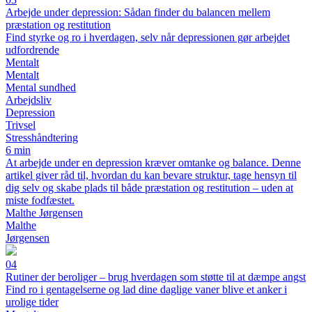
Arbejde under depression: Sådan finder du balancen mellem
præstation og restitution
Find styrke og ro i hverdagen, selv når depressionen gør arbejdet
udfordrende
Mentalt
Mentalt
Mental sundhed
Arbejdsliv
Depression
Trivsel
Stresshåndtering
6 min
At arbejde under en depression kræver omtanke og balance. Denne
artikel giver råd til, hvordan du kan bevare struktur, tage hensyn til
dig selv og skabe plads til både præstation og restitution – uden at
miste fodfæstet.
Malthe Jørgensen
Malthe
Jørgensen
04
Rutiner der beroliger – brug hverdagen som støtte til at dæmpe angst
Find ro i gentagelserne og lad dine daglige vaner blive et anker i
urolige tider