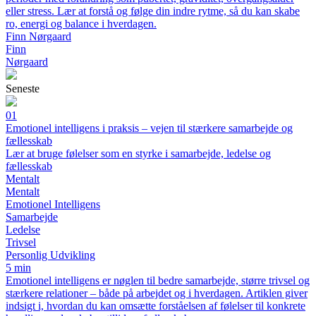
eller stress. Lær at forstå og følge din indre rytme, så du kan skabe
ro, energi og balance i hverdagen.
Finn Nørgaard
Finn
Nørgaard
Seneste
01
Emotionel intelligens i praksis – vejen til stærkere samarbejde og
fællesskab
Lær at bruge følelser som en styrke i samarbejde, ledelse og
fællesskab
Mentalt
Mentalt
Emotionel Intelligens
Samarbejde
Ledelse
Trivsel
Personlig Udvikling
5 min
Emotionel intelligens er nøglen til bedre samarbejde, større trivsel og
stærkere relationer – både på arbejdet og i hverdagen. Artiklen giver
indsigt i, hvordan du kan omsætte forståelsen af følelser til konkrete