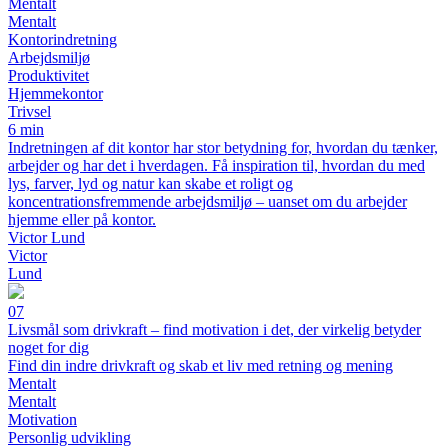
Mentalt
Mentalt
Kontorindretning
Arbejdsmiljø
Produktivitet
Hjemmekontor
Trivsel
6 min
Indretningen af dit kontor har stor betydning for, hvordan du tænker,
arbejder og har det i hverdagen. Få inspiration til, hvordan du med
lys, farver, lyd og natur kan skabe et roligt og
koncentrationsfremmende arbejdsmiljø – uanset om du arbejder
hjemme eller på kontor.
Victor Lund
Victor
Lund
07
Livsmål som drivkraft – find motivation i det, der virkelig betyder
noget for dig
Find din indre drivkraft og skab et liv med retning og mening
Mentalt
Mentalt
Motivation
Personlig udvikling