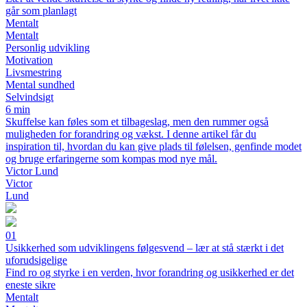
går som planlagt
Mentalt
Mentalt
Personlig udvikling
Motivation
Livsmestring
Mental sundhed
Selvindsigt
6 min
Skuffelse kan føles som et tilbageslag, men den rummer også
muligheden for forandring og vækst. I denne artikel får du
inspiration til, hvordan du kan give plads til følelsen, genfinde modet
og bruge erfaringerne som kompas mod nye mål.
Victor Lund
Victor
Lund
01
Usikkerhed som udviklingens følgesvend – lær at stå stærkt i det
uforudsigelige
Find ro og styrke i en verden, hvor forandring og usikkerhed er det
eneste sikre
Mentalt